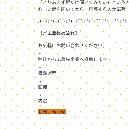
「とりあえず話だけ聞いてみたい」という方
詳しい話を聞いてから、応募するのか応募
.+ﾟ’･: *+ .+ﾟ’･: *+ .+ﾟ’･: *+ .+ﾟ’･: *+ .+*’･: *+
【
ご応募後の流れ
】
お気軽にお問い合わせください。
↓
弊社から応募先企業へ推薦します。
↓
書類選考
↓
面接
↓
内定
お問い合わせ