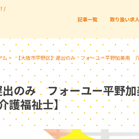
！/
記事一覧
取り扱い求
アム
>
【大阪市平野区】遅出のみ フォーユー平野加美南 介
遅出のみ フォーユー平野加
介護福祉士】