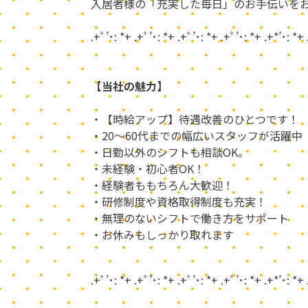
入居者様の「充実した毎日」のお手伝いを
.+ﾟ’･: *+ .+ﾟ’･: *+ .+ﾟ’･: *+ .+ﾟ’･: *+ .+*’･: *+
【当社の魅力】
・【時給アップ】待遇改善のひとつです！
・20～60代までの幅広いスタッフが活躍中
・日勤以外のシフトも相談OK。
・未経験・初心者OK！
・経験者ももちろん大歓迎！
・研修制度や資格取得制度も充実！
・無理のないシフトで働き方をサポート
・お休みもしっかり取れます
.+ﾟ’･: *+ .+ﾟ’･: *+ .+ﾟ’･: *+ .+ﾟ’･: *+ .+*’･: *+