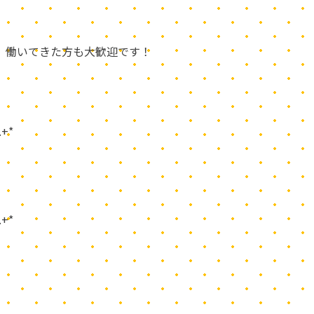
 働いてきた方も大歓迎です！
！
 .+*
 .+*