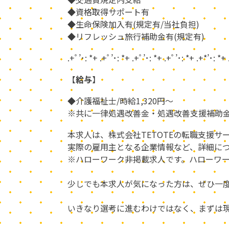
◆資格取得サポート有
◆生命保険加入有(規定有/当社負担)
◆リフレッシュ旅行補助金有(規定有)
.+ﾟ’･: *+ .+ﾟ’･: *+ .+ﾟ’･: *+ .+ﾟ’･: *+ .+*’･: *+
【
給与
】
◆介護福祉士/時給1,320円～
※共に一律処遇改善金・処遇改善支援補助
本求人は、株式会社TETOTEの転職支援サ
実際の雇用主となる企業情報など、詳細に
※ハローワーク非掲載求人です。ハローワー
少しでも本求人が気になった方は、ぜひ一度
いきなり選考に進むわけではなく、まずは