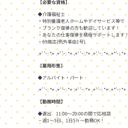
【必要な資格】
◆介護福祉士
・特別養護老人ホームやデイサービス等で
・ブランク復帰の方も歓迎しています！
・あなたの仕事復帰を積極サポートします
・69歳迄(例外事由1号)
.+ﾟ’･: *+ .+ﾟ’･: *+ .+ﾟ’･: *+ .+ﾟ’･: *+ .+*’･: *+
【
雇用形態
】
◆アルバイト・パート
.+ﾟ’･: *+ .+ﾟ’･: *+ .+ﾟ’･: *+ .+ﾟ’･: *+ .+*’･: *+
【勤務時間】
◆遅出 11:00～20:00の間で応相談
・週1～5日、1日5ｈ～勤務OK！