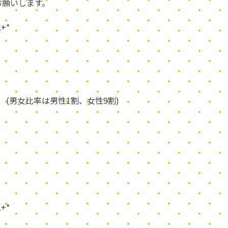
お願いします。
 .+*
 (男女比率は男性1割、女性9割)
 .+*